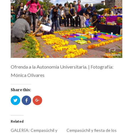
Ofrenda a la Autonomía Universitaria. | Fotografía:
Mónica Olivares
Share this:
Click
Click
Click
to
to
to
share
share
share
on
on
on
Twitter
Facebook
Google+
(Opens
(Opens
(Opens
in
in
in
Related
new
new
new
window)
window)
window)
GALERÍA: Cempasúchil y
Cempasúchil y fiesta de los