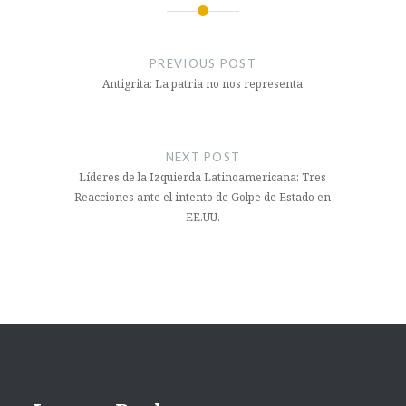
Navegación
de
PREVIOUS POST
entradas
Antigrita: La patria no nos representa
NEXT POST
Líderes de la Izquierda Latinoamericana: Tres
Reacciones ante el intento de Golpe de Estado en
EE.UU.