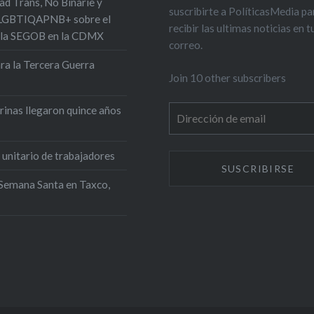
ad Trans, No Binarie y
suscribirte a PolíticasMedia pa
s LGBTIQAPNB+ sobre el
recibir las ultimas noticias en t
n la SEGOB en la CDMX
correo.
ra la Tercera Guerra
Join 10 other subscribers
rinas llegaron quince años
Dirección
de
email
 unitario de trabajadores
Semana Santa en Taxco,