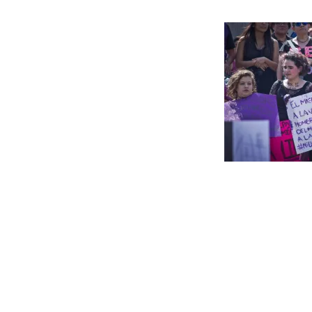
Navegación
de
entradas