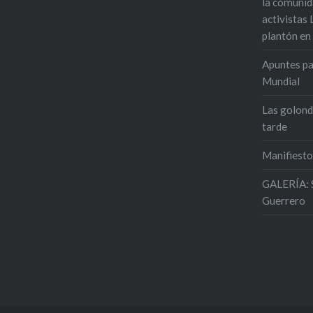
la comunid
activista
plantón e
Apuntes pa
Mundial
Las golond
tarde
Manifiesto
GALERÍA: 
Guerrero