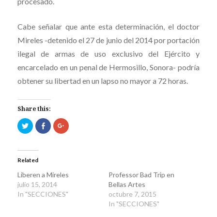
procesado.
Cabe señalar que ante esta determinación, el doctor
Mireles -detenido el 27 de junio del 2014 por portación
ilegal de armas de uso exclusivo del Ejército y
encarcelado en un penal de Hermosillo, Sonora- podría
obtener su libertad en un lapso no mayor a 72 horas.
Share this:
Click
Click
Click
to
to
to
share
share
share
on
on
on
Twitter
Facebook
Google+
(Opens
(Opens
(Opens
in
in
in
Related
new
new
new
window)
window)
window)
Liberen a Mireles
Professor Bad Trip en
julio 15, 2014
Bellas Artes
In "SECCIONES"
octubre 7, 2015
In "SECCIONES"