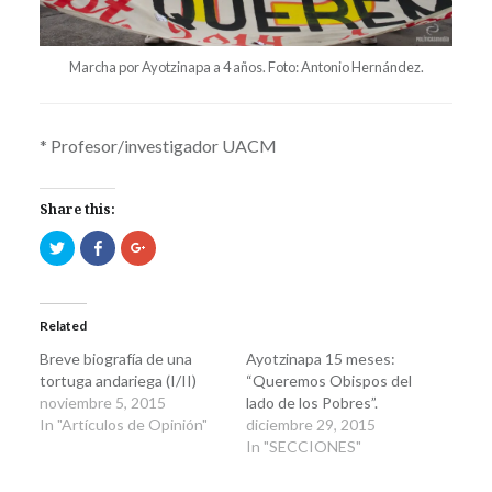
Marcha por Ayotzinapa a 4 años. Foto: Antonio Hernández.
* Profesor/investigador UACM
Share this:
Click
Click
Click
to
to
to
share
share
share
on
on
on
Twitter
Facebook
Google+
(Opens
(Opens
(Opens
in
in
in
Related
new
new
new
window)
window)
window)
Breve biografía de una
Ayotzinapa 15 meses:
tortuga andariega (I/II)
“Queremos Obispos del
noviembre 5, 2015
lado de los Pobres”.
In "Artículos de Opinión"
diciembre 29, 2015
In "SECCIONES"