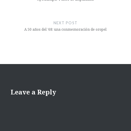
entradas
NEXT POST
A 50 años del ’68: una conmemoración de oropel
Leave a Reply