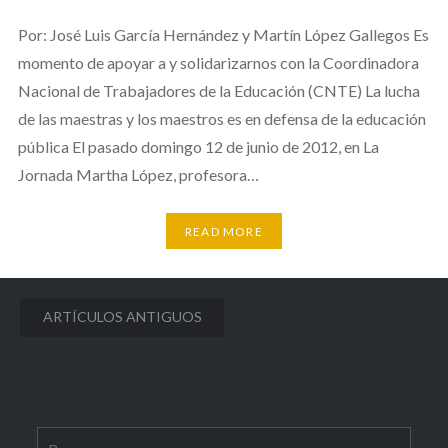
Por: José Luis García Hernández y Martín López Gallegos Es
momento de apoyar a y solidarizarnos con la Coordinadora
Nacional de Trabajadores de la Educación (CNTE) La lucha
de las maestras y los maestros es en defensa de la educación
pública El pasado domingo 12 de junio de 2012, en La
Jornada Martha López, profesora…
READ MORE
Navegación
ARTÍCULOS ANTIGUOS
de
entradas
Buscar: