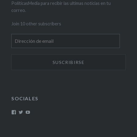
PolíticasMedia para recibir las ultimas noticias en tu
correo.
Join 10 other subscribers
Dirección
de
email
SOCIALES
View
View
View
politicasmedia.press’s
politicasmedia’s
UCvAmrwwfuuNlSzODVL6wJtg’s
profile
profile
profile
on
on
on
Facebook
Twitter
YouTube